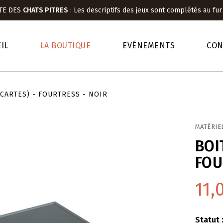
TE DES
CHATS PITRES
:
Les descriptifs des jeux sont complétés au fur
IL
LA BOUTIQUE
EVÉNEMENTS
CON
 CARTES) - FOURTRESS - NOIR
MATÉRIE
BOI
FOU
11,
Statut 