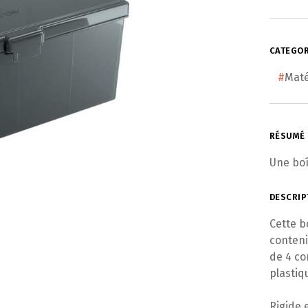
CATEGOR
#
Maté
RÉSUMÉ
Une boî
DESCRIP
Cette b
conteni
de 4 co
plastiq
Rigide 