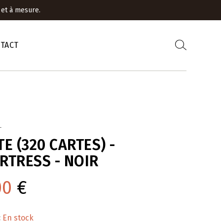
 et à mesure.
TACT
L
TE (320 CARTES) -
RTRESS - NOIR
00
€
:
En stock