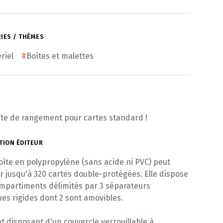
IES / THÈMES
riel
#
Boîtes et malettes
te de rangement pour cartes standard !
TION ÉDITEUR
oîte en polypropylène (sans acide ni PVC) peut
r jusqu'à 320 cartes double-protégées. Elle dispose
mpartiments délimités par 3 séparateurs
ues rigides dont 2 sont amovibles.
et disposant d'un couvercle verrouillable à