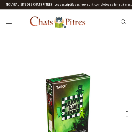
NOUVEAU SITE DES
CHATS PITRES
:
Les descriptifs des jeux sont complétés au fur et à mesu