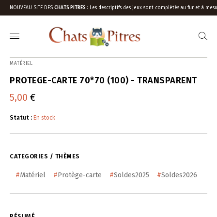
NOUVEAU SITE DES
CHATS PITRES
:
Les descriptifs des jeux sont complétés au fur et à mesu
MATÉRIEL
PROTEGE-CARTE 70*70 (100) - TRANSPARENT
5,00
€
Statut :
En stock
CATEGORIES / THÈMES
#
Matériel
#
Protège-carte
#
Soldes2025
#
Soldes2026
RÉSUMÉ