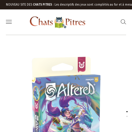
NOUVEAU SITE DES
CHATS PITRES
:
Les descriptifs des jeux sont complétés au fur et à mesu