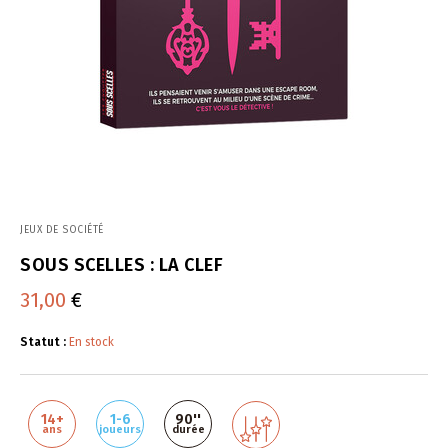
JEUX DE SOCIÉTÉ
SOUS SCELLES : LA CLEF
31,00
€
Statut :
En stock
14+
1-6
90''
ans
joueurs
durée