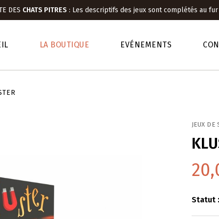
TE DES
CHATS PITRES
:
Les descriptifs des jeux sont complétés au fur
IL
LA BOUTIQUE
EVÉNEMENTS
CON
STER
JEUX DE 
KLU
20,
Statut 