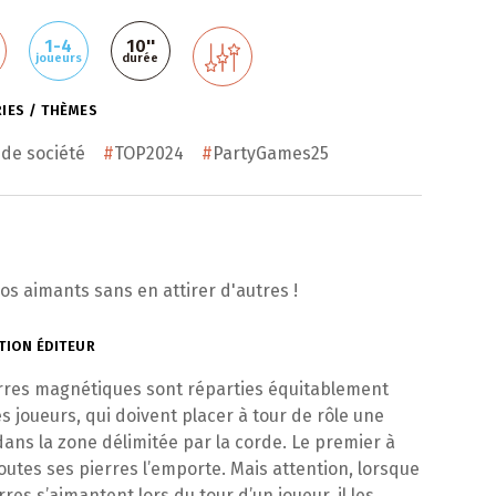
1-4
10''
joueurs
durée
IES / THÈMES
 de société
#
TOP2024
#
PartyGames25
os aimants sans en attirer d'autres !
TION ÉDITEUR
rres magnétiques sont réparties équitablement
es joueurs, qui doivent placer à tour de rôle une
dans la zone délimitée par la corde. Le premier à
outes ses pierres l’emporte. Mais attention, lorsque
res s’aimantent lors du tour d’un joueur, il les