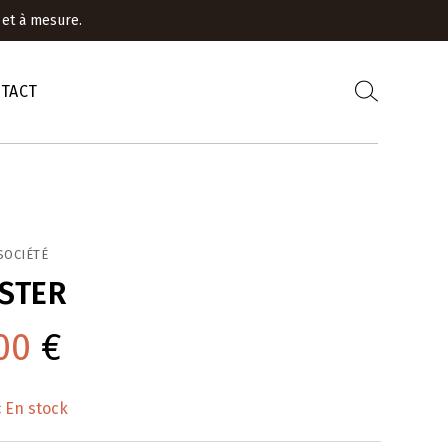
 et à mesure.
TACT
SOCIÉTÉ
STER
00
€
:
En stock