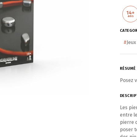
14+
ans
CATEGOR
#
Jeux
RÉSUMÉ
Posez v
DESCRIP
Les pie
entre l
pierre 
poser t
des pier