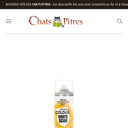
NOUVEAU SITE DES
CHATS PITRES
:
Les descriptifs des jeux sont complétés au fur et à mesu