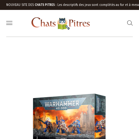
NOUVEAU SITE DES
CHATS PITRES
:
Les descriptifs des jeux sont complétés au fur et à mesu