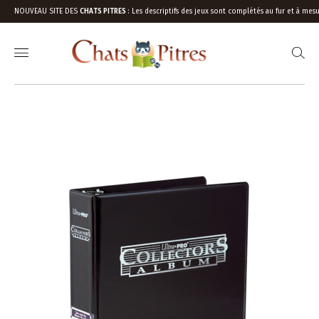
NOUVEAU SITE DES
CHATS PITRES
:
Les descriptifs des jeux sont complétés au fur et à mesu