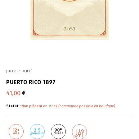
JEUX DE SOCIÉTÉ
PUERTO RICO 1897
41,00
€
Statut :
Non présent en stock
(commande possible en boutique)
12+
2-5
90''
ans
joueurs
durée