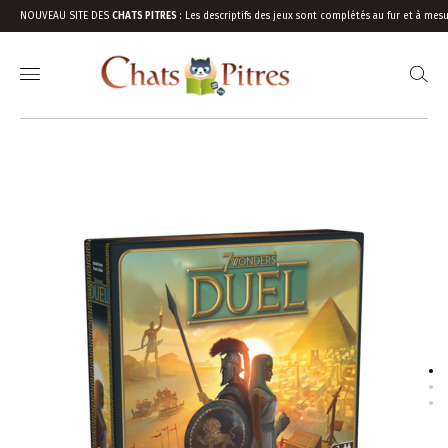
NOUVEAU SITE DES
CHATS PITRES
:
Les descriptifs des jeux sont complétés au fur et à mesu