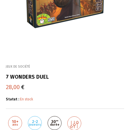
JEUX DE SOCIÉTÉ
7 WONDERS DUEL
28,00
€
Statut :
En stock
10+
2-2
30''
ans
joueurs
durée