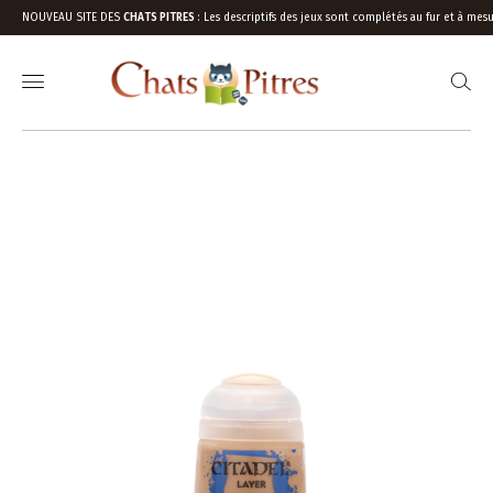
NOUVEAU SITE DES
CHATS PITRES
:
Les descriptifs des jeux sont complétés au fur et à mesu