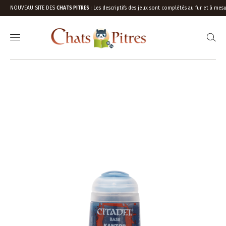
NOUVEAU SITE DES
CHATS PITRES
:
Les descriptifs des jeux sont complétés au fur et à mesu