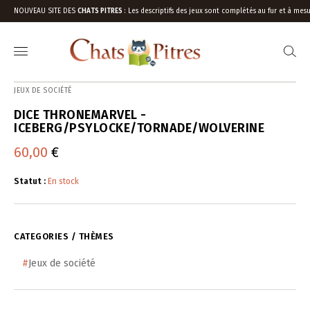
NOUVEAU SITE DES
CHATS PITRES
:
Les descriptifs des jeux sont complétés au fur et à mesu
JEUX DE SOCIÉTÉ
DICE THRONEMARVEL -
ICEBERG/PSYLOCKE/TORNADE/WOLVERINE
60,00
€
Statut :
En stock
CATEGORIES / THÈMES
#
Jeux de société