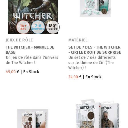
14+
2-6
180''
ans
joueurs
durée
JEUX DE RÔLE
MATÉRIEL
THE WITCHER - MANUEL DE
SET DE 7 DES - THE WITCHER
BASE
- CIRI LE DROIT DE SURPRISE
Un jeu de rôle dans l'univers
Un set de 7 dés différents
de The Witcher !
sur le thème de Ciri (The
Witcher) !
49,00
€
| En Stock
24,00
€
| En Stock