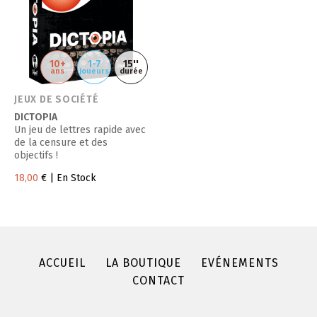
10+
1-7
15''
ans
joueurs
durée
JEUX DE SOCIÉTÉ
DICTOPIA
Un jeu de lettres rapide avec
de la censure et des
objectifs !
18,00
€
| En Stock
ACCUEIL
LA BOUTIQUE
EVÉNEMENTS
CONTACT