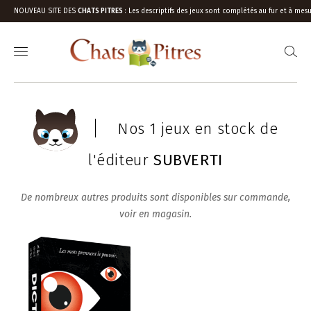
NOUVEAU SITE DES
CHATS PITRES
:
Les descriptifs des jeux sont complétés au fur et à mesu
Nos 1 jeux en stock de
l'éditeur
SUBVERTI
De nombreux autres produits sont disponibles sur commande,
voir en magasin.