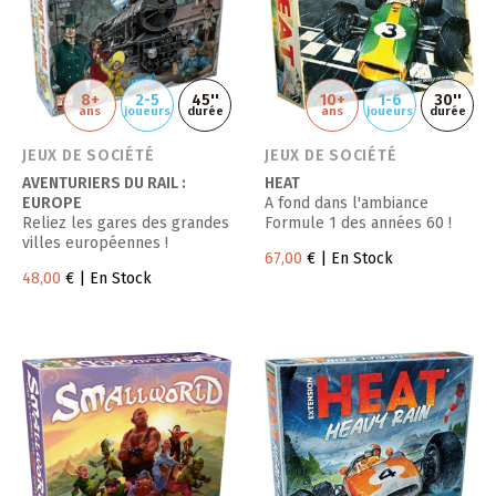
8+
2-5
45''
10+
1-6
30''
ans
joueurs
durée
ans
joueurs
durée
JEUX DE SOCIÉTÉ
JEUX DE SOCIÉTÉ
AVENTURIERS DU RAIL :
HEAT
EUROPE
A fond dans l'ambiance
Reliez les gares des grandes
Formule 1 des années 60 !
villes européennes !
67,00
€
| En Stock
48,00
€
| En Stock