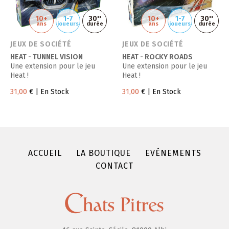
10+
1-7
30''
10+
1-7
30''
ans
joueurs
durée
ans
joueurs
durée
JEUX DE SOCIÉTÉ
JEUX DE SOCIÉTÉ
HEAT - TUNNEL VISION
HEAT - ROCKY ROADS
Une extension pour le jeu
Une extension pour le jeu
Heat !
Heat !
31,00
€
| En Stock
31,00
€
| En Stock
ACCUEIL
LA BOUTIQUE
EVÉNEMENTS
CONTACT