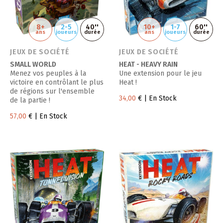
8+
2-5
40''
10+
1-7
60''
ans
joueurs
durée
ans
joueurs
durée
JEUX DE SOCIÉTÉ
JEUX DE SOCIÉTÉ
SMALL WORLD
HEAT - HEAVY RAIN
Menez vos peuples à la
Une extension pour le jeu
victoire en contrôlant le plus
Heat !
de régions sur l'ensemble
34,00
€
| En Stock
de la partie !
57,00
€
| En Stock