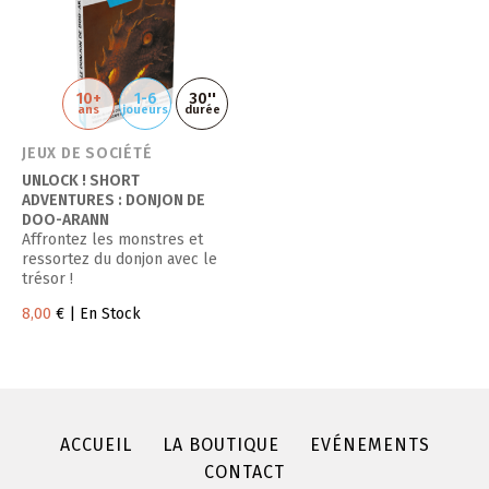
10+
1-6
30''
ans
joueurs
durée
JEUX DE SOCIÉTÉ
UNLOCK ! SHORT
ADVENTURES : DONJON DE
DOO-ARANN
Affrontez les monstres et
ressortez du donjon avec le
trésor !
8,00
€
| En Stock
ACCUEIL
LA BOUTIQUE
EVÉNEMENTS
CONTACT