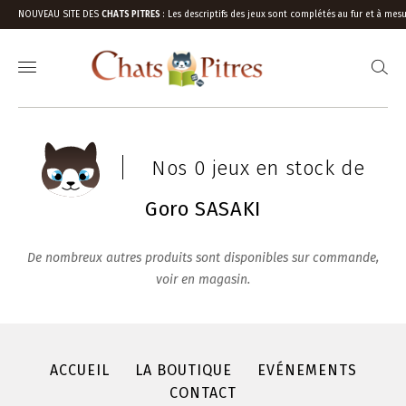
NOUVEAU SITE DES
CHATS PITRES
:
Les descriptifs des jeux sont complétés au fur et à mesu
Nos 0 jeux en stock de
Goro SASAKI
De nombreux autres produits sont disponibles sur commande,
voir en magasin.
ACCUEIL
LA BOUTIQUE
EVÉNEMENTS
CONTACT