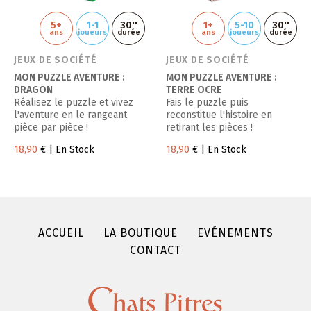
5+
1-1
30''
1+
5-10
30''
ans
joueurs
durée
ans
joueurs
durée
JEUX DE SOCIÉTÉ
JEUX DE SOCIÉTÉ
MON PUZZLE AVENTURE :
MON PUZZLE AVENTURE :
DRAGON
TERRE OCRE
Réalisez le puzzle et vivez
Fais le puzzle puis
l'aventure en le rangeant
reconstitue l'histoire en
pièce par pièce !
retirant les pièces !
18,90
€
| En Stock
18,90
€
| En Stock
ACCUEIL
LA BOUTIQUE
EVÉNEMENTS
CONTACT