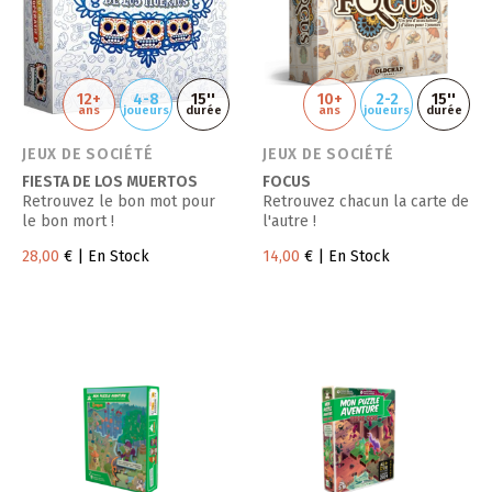
12+
4-8
15''
10+
2-2
15''
ans
joueurs
durée
ans
joueurs
durée
JEUX DE SOCIÉTÉ
JEUX DE SOCIÉTÉ
FIESTA DE LOS MUERTOS
FOCUS
Retrouvez le bon mot pour
Retrouvez chacun la carte de
le bon mort !
l'autre !
28,00
€
| En Stock
14,00
€
| En Stock